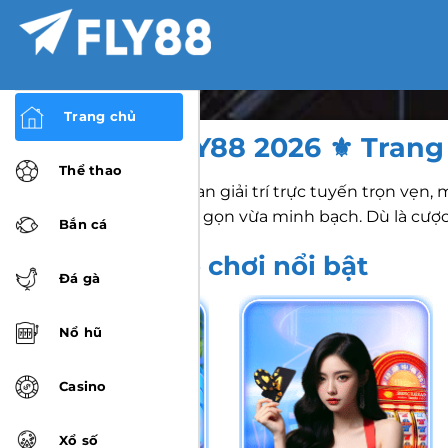
Bỏ
qua
nội
dung
Trang chủ
FLY88 2026 ⚜️ Tran
Thể thao
FLY88
mở ra không gian giải trí trực tuyến trọn vẹn
trải nghiệm vừa nhanh gọn vừa minh bạch. Dù là cược th
Bắn cá
Danh mục trò chơi nổi bật
Đá gà
Nổ hũ
Casino
Xổ số