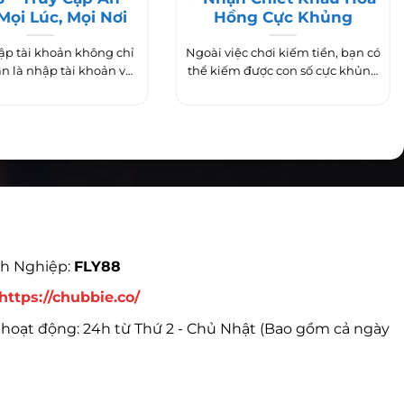
Mọi Lúc, Mọi Nơi
Hồng Cực Khủng
p tài khoản không chỉ
Ngoài việc chơi kiếm tiền, bạn có
n là nhập tài khoản và
thể kiếm được con số cực khủng
mật khẩu, [...]
nếu [...]
h Nghiệp:
FLY88
https://chubbie.co/
 hoạt động: 24h từ Thứ 2 - Chủ Nhật (Bao gồm cả ngày