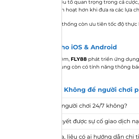
Giao dịch tài chính là yếu tố quan trọng trong cá cược
này giúp người chơi linh hoạt hơn khi đưa ra các lựa c
Không chỉ đa dạng, hệ thống còn ưu tiên tốc độ thực 
đoạn trải nghiệm.
Tải app di động cho iOS & Android
Để tối ưu hóa trải nghiệm,
FLY88
phát triển ứng dụng 
game trong túi. Ứng dụng còn có tính năng thông báo,
di chuyển.
Giải đáp liền tay – Không để người chơi p
FLY88 có hỗ trợ người chơi 24/7 không?
FLY88 có giải quyết được sự cố giao dịch n
Tôi mới tham gia, liệu có ai hướng dẫn chi 