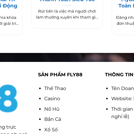
i Động
Toàn 
Rút tiền là việc mà người chơi
làm thường xuyên khi tham gia
chìa khóa
Đăng nhậ
cá cược [...]
 giải trí
đơn thuầ
SẢN PHẨM FLY88
THÔNG TIN
Thể Thao
Tên Doan
Casino
Website:
Nổ Hũ
Thời gian
nghỉ lễ)
Bắn Cá
ng trực
Xổ Số