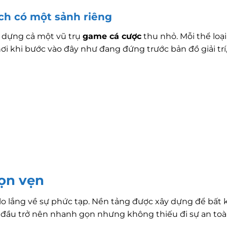
ích có một sảnh riêng
y dựng cả một vũ trụ
game cá cược
thu nhỏ. Mỗi thể loạ
ơi khi bước vào đây như đang đứng trước bản đồ giải tr
rọn vẹn
o lắng về sự phức tạp. Nền tảng được xây dựng để bất kỳ 
 đầu trở nên nhanh gọn nhưng không thiếu đi sự an toàn.