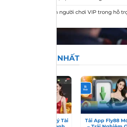
FLY88 có ưu tiên người chơi VIP trong hỗ t
BÀI VIẾT MỚI NHẤT
11
11
Th9
Th9
Hướng Dẫn Đăng Ký Tài
Tải App Fly88 M
Khoản Fly88 – Nhanh
– Trải Nghiệm Gi