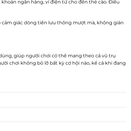
khoản ngân hàng, ví điện tử cho đến thẻ cào. Điều
tạo cảm giác dòng tiền lưu thông mượt mà, không gián
 dùng, giúp người chơi có thể mang theo cả vũ trụ
i chơi không bỏ lỡ bất kỳ cơ hội nào, kể cả khi đang