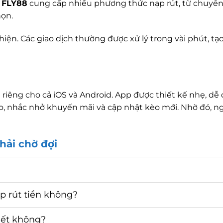
,
FLY88
cung cấp nhiều phương thức nạp rút, từ chuyển 
họn.
hiện. Các giao dịch thường được xử lý trong vài phút, 
riêng cho cả iOS và Android. App được thiết kế nhẹ, dễ
 nhắc nhở khuyến mãi và cập nhật kèo mới. Nhờ đó, ngườ
hải chờ đợi
ạp rút tiền không?
tiết không?