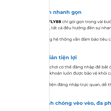
Đăng ký tài khoản nhanh gọn
Quá trình
đăng ký tại FLY88
chỉ gói gọn trong vài bướ
những thủ tục rườm rà, tất cả đều hướng đến sự nha
Mặc dù đơn giản, nhưng hệ thống vẫn đảm bảo tiêu ch
tiện lợi vừa an toàn.
Đăng nhập đơn giản tiện lợi
Sau khi đăng ký, người chơi có thể đăng nhập để bắt 
đăng nhập. Nhờ đó, tài khoản luôn được bảo vệ khỏi c
Điểm cộng lớn là giao diện đăng nhập trực quan, dễ tha
vài giây.
Nạp rút tiền nhanh chóng vèo vèo, đa p