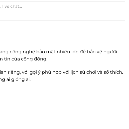
 live chat…
ang công nghệ bảo mật nhiều lớp để bảo vệ người
m tin của cộng đồng.
n riêng, với gợi ý phù hợp với lịch sử chơi và sở thích.
g ai giống ai.