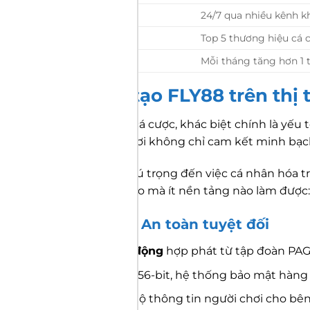
Hệ thống hỗ trợ
24/7 qua nhiều kênh kh
Giải thưởng & thành tựu
Top 5 thương hiệu cá 
Mức độ phát triển
Mỗi tháng tăng hơn 1 
Dấu ấn sáng tạo FLY88 trên thị
Trong thế giới nhà cái cá cược, khác biệt chính là yếu 
dùng tuyệt đối. Sân chơi không chỉ cam kết minh bạ
Ngoài ra,
FLY88
còn chú trọng đến việc cá nhân hóa tr
Đây chính là sự khéo léo mà ít nền tảng nào làm được
Pháp lý rõ ràng – An toàn tuyệt đối
Có
giấy phép hoạt động
hợp phát từ tập đoàn PAG
Mã hóa dữ liệu SSL 756-bit, hệ thống bảo mật hàng 
Cam kết không tiết lộ thông tin người chơi cho bên